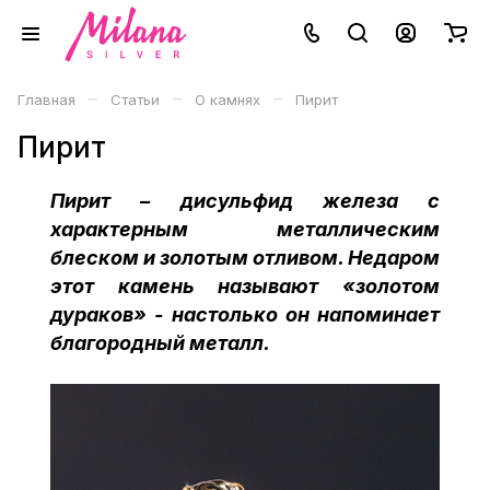
–
–
–
Главная
Статьи
О камнях
Пирит
Пирит
Пирит – дисульфид железа с
характерным металлическим
блеском и золотым отливом. Недаром
этот камень называют «золотом
дураков» - настолько он напоминает
благородный металл.