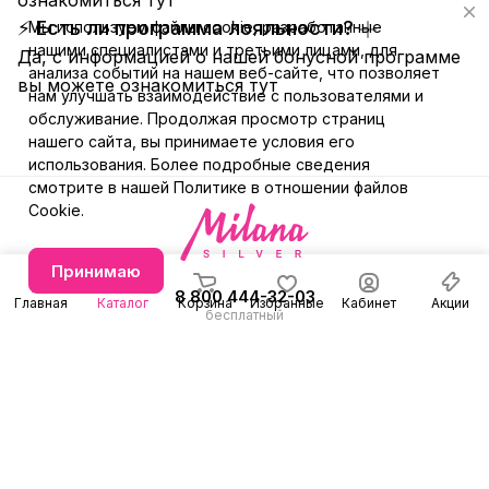
⚡ Есть ли программа лояльности?
Мы используем файлы cookie, разработанные
нашими специалистами и третьими лицами, для
Да, с информацией о нашей бонусной программе
анализа событий на нашем веб-сайте, что позволяет
вы можете ознакомиться
тут
нам улучшать взаимодействие с пользователями и
обслуживание. Продолжая просмотр страниц
нашего сайта, вы принимаете условия его
использования. Более подробные сведения
смотрите в нашей
Политике в отношении файлов
Cookie
.
Принимаю
8 800 444-32-03
Главная
Каталог
Корзина
Избранные
Кабинет
Акции
бесплатный
+7 (991) 579-31-78
Заказать звонок
E-mail
Режим работы
info@milanasilver.ru
с 10:00 до 21:00