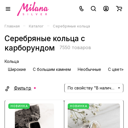
–
–
Главная
Каталог
Серебряные кольца
Серебряные кольца с
карборундом
7550 товаров
Кольца
Широкие
С большим камнем
Необычные
С цветны
Фильтр
По свойству "В наличии" (убывание)
НОВИНКА
НОВИНКА