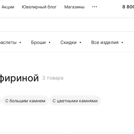
8 80
Акции
Ювелирный блог
Магазины
раслеты
Броши
Скидки
Все изделия
пфириной
3 товара
С большим камнем
С цветными камнями