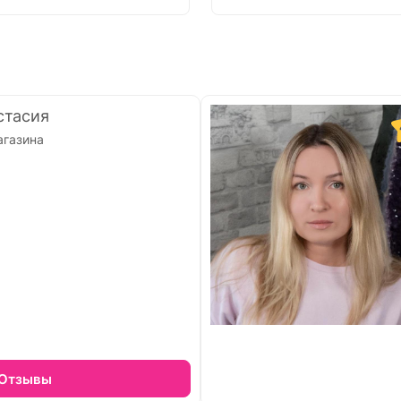
стасия
агазина
Отзывы