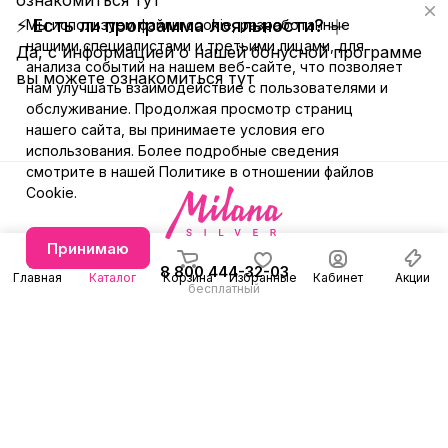
⚡ Есть ли программа лояльности?
Мы используем файлы cookie, разработанные
нашими специалистами и третьими лицами, для
Да, с информацией о нашей бонусной программе
анализа событий на нашем веб-сайте, что позволяет
вы можете ознакомиться
тут
нам улучшать взаимодействие с пользователями и
обслуживание. Продолжая просмотр страниц
нашего сайта, вы принимаете условия его
использования. Более подробные сведения
смотрите в нашей
Политике в отношении файлов
Cookie
.
Принимаю
8 800 444-32-03
Главная
Каталог
Корзина
Избранные
Кабинет
Акции
бесплатный
+7 (991) 579-31-78
Заказать звонок
E-mail
Режим работы
info@milanasilver.ru
с 10:00 до 21:00