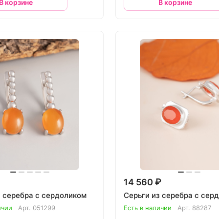
В корзине
В корзине
14 560 ₽
з серебра с сердоликом
Серьги из серебра с сер
ичии
Арт.
051299
Есть в наличии
Арт.
88287