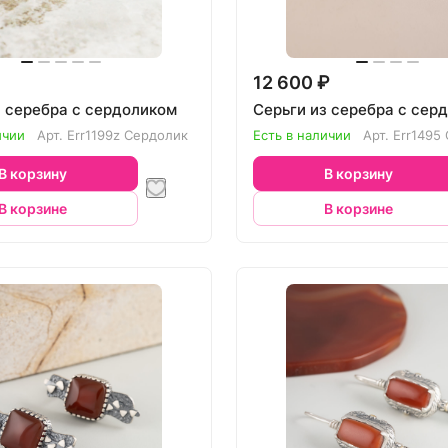
12 600 ₽
з серебра с сердоликом
Серьги из серебра с сер
ичии
Арт.
Err1199z Сердолик
Есть в наличии
Арт.
Err1495
В корзину
В корзину
В корзине
В корзине