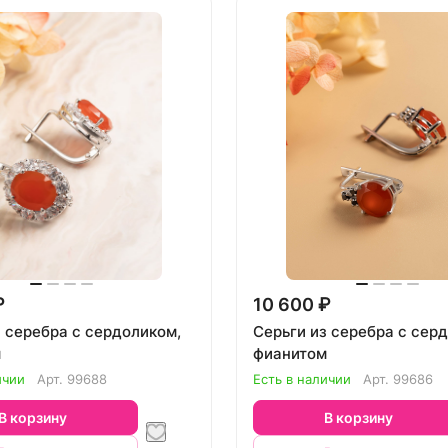
₽
10 600 ₽
з серебра с сердоликом,
Серьги из серебра с сер
м
фианитом
ичии
Арт.
99688
Есть в наличии
Арт.
99686
В корзину
В корзину