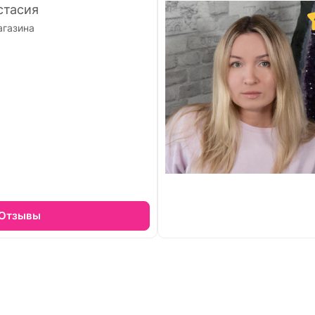
стасия
агазина
Отзывы