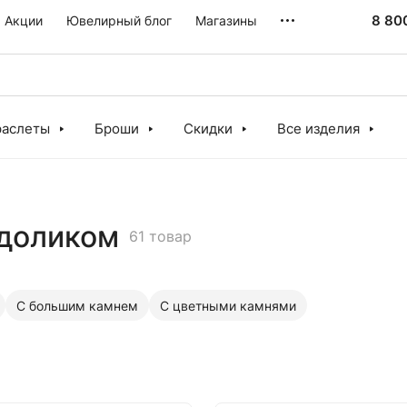
8 80
Акции
Ювелирный блог
Магазины
раслеты
Броши
Скидки
Все изделия
рдоликом
61 товар
С большим камнем
С цветными камнями