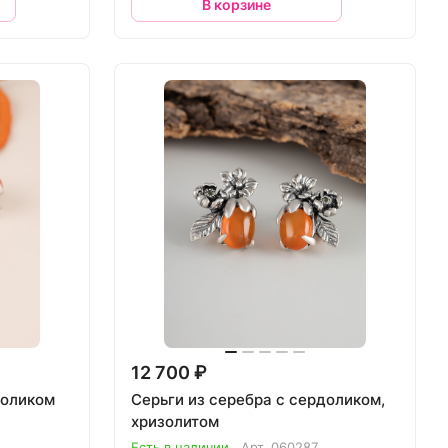
В корзине
12 700 ₽
доликом
Серьги из серебра с сердоликом,
хризолитом
Есть в наличии
Арт.
060287