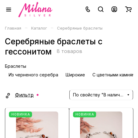
–
–
Главная
Каталог
Серебряные браслеты
Серебряные браслеты с
гессонитом
8 товаров
Браслеты
Из черненого серебра
Широкие
С цветными камнями
Фильтр
По свойству "В наличии" (убывание)
НОВИНКА
НОВИНКА