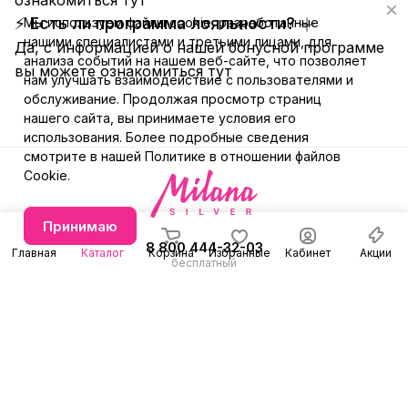
⚡ Есть ли программа лояльности?
Мы используем файлы cookie, разработанные
нашими специалистами и третьими лицами, для
Да, с информацией о нашей бонусной программе
анализа событий на нашем веб-сайте, что позволяет
вы можете ознакомиться
тут
нам улучшать взаимодействие с пользователями и
обслуживание. Продолжая просмотр страниц
нашего сайта, вы принимаете условия его
использования. Более подробные сведения
смотрите в нашей
Политике в отношении файлов
Cookie
.
Принимаю
8 800 444-32-03
Главная
Каталог
Корзина
Избранные
Кабинет
Акции
бесплатный
+7 (991) 579-31-78
Заказать звонок
E-mail
Режим работы
info@milanasilver.ru
с 10:00 до 21:00