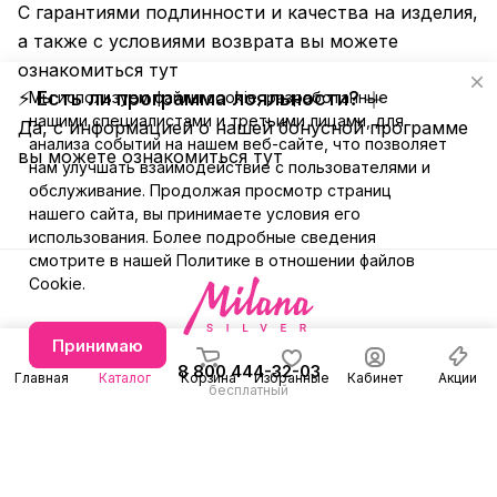
С гарантиями подлинности и качества на изделия,
а также с условиями возврата вы можете
ознакомиться
тут
⚡ Есть ли программа лояльности?
Мы используем файлы cookie, разработанные
нашими специалистами и третьими лицами, для
Да, с информацией о нашей бонусной программе
анализа событий на нашем веб-сайте, что позволяет
вы можете ознакомиться
тут
нам улучшать взаимодействие с пользователями и
обслуживание. Продолжая просмотр страниц
нашего сайта, вы принимаете условия его
использования. Более подробные сведения
смотрите в нашей
Политике в отношении файлов
Cookie
.
Принимаю
8 800 444-32-03
Главная
Каталог
Корзина
Избранные
Кабинет
Акции
бесплатный
+7 (991) 579-31-78
Заказать звонок