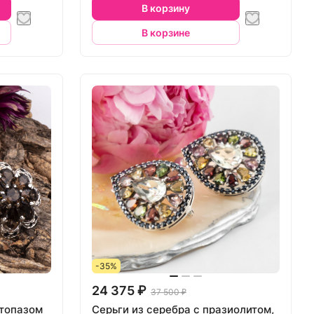
В корзину
В корзине
-35%
24 375 ₽
37 500 ₽
хтопазом
Серьги из серебра с празиолитом,