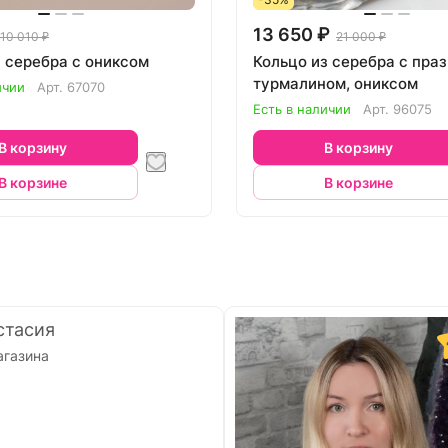
13 650 ₽
10 010 ₽
21 000 ₽
з серебра с ониксом
Кольцо из серебра с пра
турмалином, ониксом
ичии
Арт.
67070
Есть в наличии
Арт.
96075
В корзину
В корзину
В корзине
В корзине
стасия
агазина