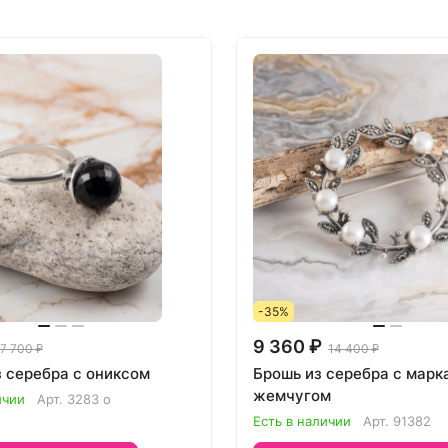
-35%
9 360 ₽
7 700 ₽
14 400 ₽
з серебра с ониксом
Брошь из серебра с марк
жемчугом
ичии
Арт.
3283 о
Есть в наличии
Арт.
91382