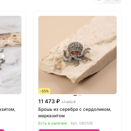
-35%
11 473 ₽
17 650 ₽
азитом,
Брошь из серебра с сердоликом,
марказитом
Есть в наличии
Арт.
080108