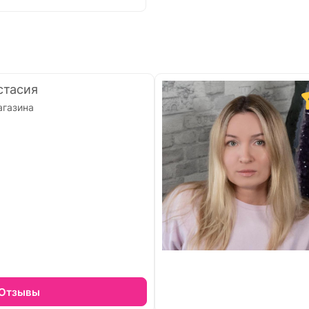
стасия
агазина
Отзывы