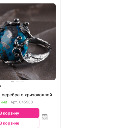
₽
з серебра с хризоколлой
ичии
Арт.
045988
В корзину
В корзине