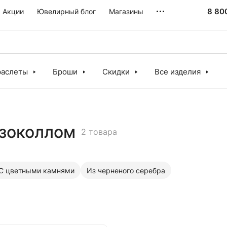
8 80
Акции
Ювелирный блог
Магазины
раслеты
Броши
Скидки
Все изделия
изоколлом
2 товара
С цветными камнями
Из черненого серебра