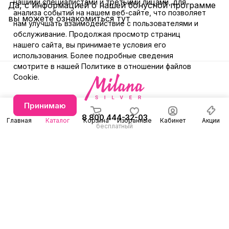
нашими специалистами и третьими лицами, для
Да, с информацией о нашей бонусной программе
анализа событий на нашем веб-сайте, что позволяет
вы можете ознакомиться
тут
нам улучшать взаимодействие с пользователями и
обслуживание. Продолжая просмотр страниц
нашего сайта, вы принимаете условия его
использования. Более подробные сведения
смотрите в нашей
Политике в отношении файлов
Cookie
.
Принимаю
8 800 444-32-03
Главная
Каталог
Корзина
Избранные
Кабинет
Акции
бесплатный
+7 (991) 579-31-78
Заказать звонок
E-mail
Режим работы
info@milanasilver.ru
с 10:00 до 21:00