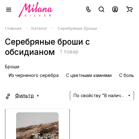
–
–
Главная
Каталог
Серебряные броши
Серебряные броши с
обсидианом
1 товар
Броши
Из черненого серебра
С цветными камнями
С больш
Фильтр
По свойству "В наличии" (убывание)