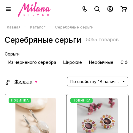
–
–
Главная
Каталог
Серебряные серьги
Серебряные серьги
5055 товаров
Серьги
Из черненого серебра
Широкие
Необычные
С бол
Фильтр
По свойству "В наличии" (убывание)
НОВИНКА
НОВИНКА