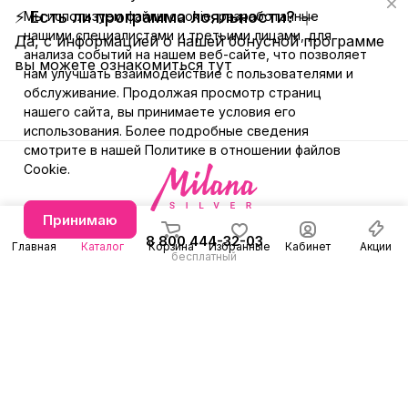
⚡ Есть ли программа лояльности?
Мы используем файлы cookie, разработанные
нашими специалистами и третьими лицами, для
Да, с информацией о нашей бонусной программе
анализа событий на нашем веб-сайте, что позволяет
вы можете ознакомиться
тут
нам улучшать взаимодействие с пользователями и
обслуживание. Продолжая просмотр страниц
нашего сайта, вы принимаете условия его
использования. Более подробные сведения
смотрите в нашей
Политике в отношении файлов
Cookie
.
Принимаю
8 800 444-32-03
Главная
Каталог
Корзина
Избранные
Кабинет
Акции
бесплатный
+7 (991) 579-31-78
Заказать звонок
E-mail
Режим работы
info@milanasilver.ru
с 10:00 до 21:00