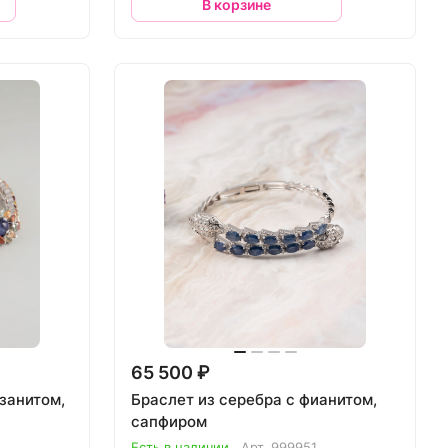
В корзине
65 500 ₽
занитом,
Браслет из серебра с фианитом,
сапфиром
Есть в наличии
Арт.
999951