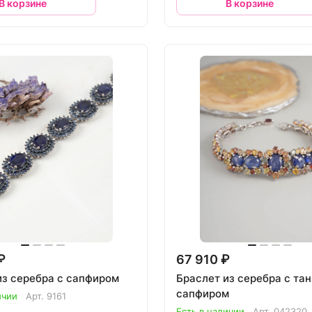
В корзине
В корзине
₽
67 910 ₽
из серебра с сапфиром
Браслет из серебра с тан
сапфиром
ичии
Арт.
9161
Есть в наличии
Арт.
042320