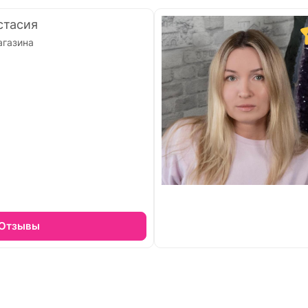
стасия
агазина
Отзывы