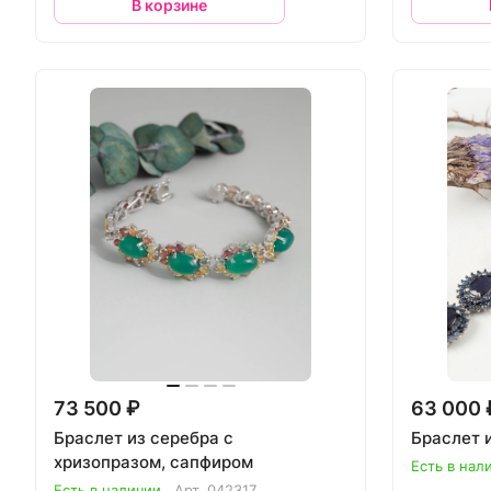
В корзине
73 500 ₽
63 000 
Браслет из серебра с
Браслет 
хризопразом, сапфиром
Есть в нал
Есть в наличии
Арт.
042317