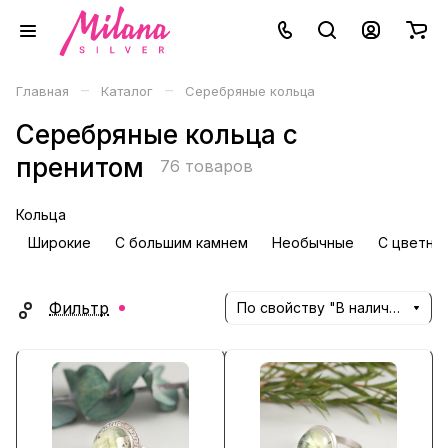
–
–
Главная
Каталог
Серебряные кольца
Серебряные кольца с
пренитом
76 товаров
Кольца
Широкие
С большим камнем
Необычные
С цветны
Фильтр
По свойству "В наличии" (убывание)