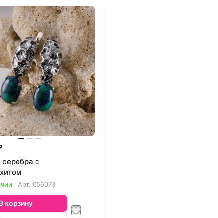
₽
 серебра с
хитом
ичии
Арт.
056073
В корзину