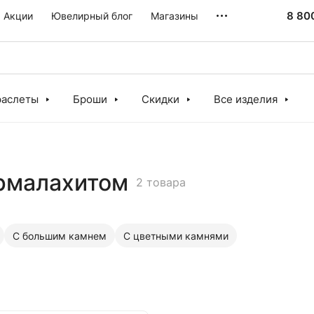
8 80
Акции
Ювелирный блог
Магазины
раслеты
Броши
Скидки
Все изделия
урмалахитом
2 товара
С большим камнем
С цветными камнями