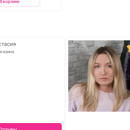
В корзине
стасия
агазина
Отзывы