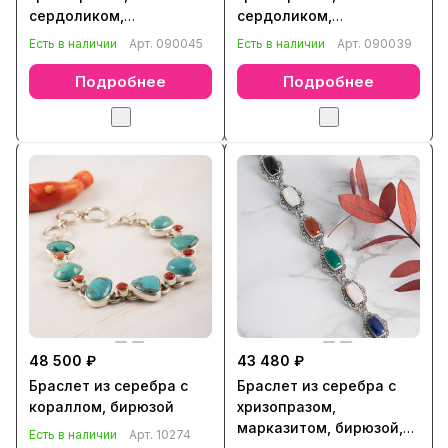
сердоликом,
сердоликом,
марказитом, бирюзой,
марказитом, бирюзой,
Есть в наличии
Арт.
090045
Есть в наличии
Арт.
090039
лазуритом, ониксом,
лазуритом, ониксом,
перламутром
перламутром
Подробнее
Подробнее
48 500 ₽
43 480 ₽
Браслет из серебра с
Браслет из серебра с
кораллом, бирюзой
хризопразом,
марказитом, бирюзой,
Есть в наличии
Арт.
10274