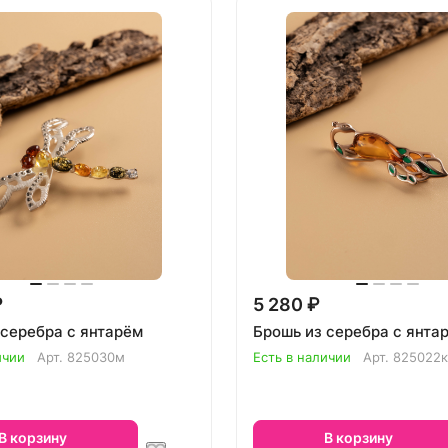
₽
5 280 ₽
 серебра с янтарём
Брошь из серебра с янта
ичии
Арт.
825030м
Есть в наличии
Арт.
825022к
В корзину
В корзину