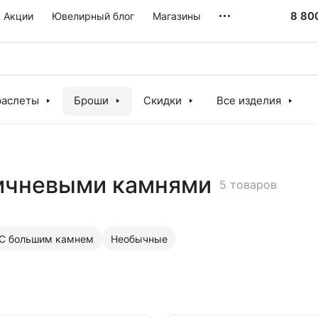
8 80
Акции
Ювелирный блог
Магазины
раслеты
Броши
Скидки
Все изделия
ичневыми камнями
5 товаров
С большим камнем
Необычные