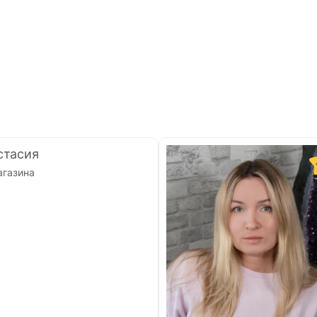
стасия
агазина