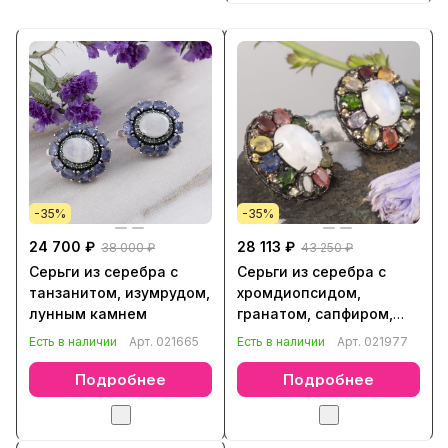
-35%
-35%
24 700 ₽
28 113 ₽
38 000 ₽
43 250 ₽
Серьги из серебра с
Серьги из серебра с
танзанитом, изумрудом,
хромдиопсидом,
лунным камнем
гранатом, сапфиром,
лунным камнем
Есть в наличии
Арт.
021665
Есть в наличии
Арт.
021977
Подробнее
Подробнее