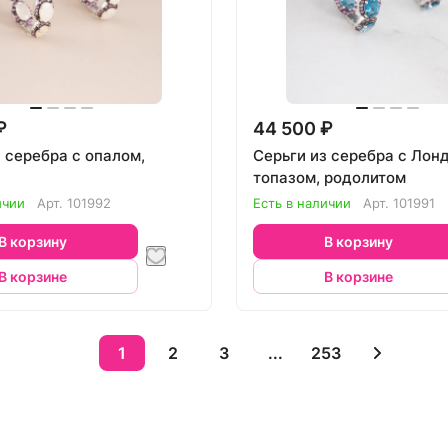
₽
44 500 ₽
 серебра с опалом,
Серьги из серебра с Лон
топазом, родолитом
ичии
Арт.
101992
Есть в наличии
Арт.
101991
В корзину
В корзину
В корзине
В корзине
1
2
3
...
253