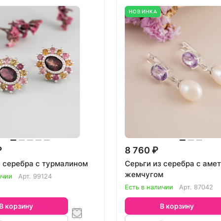
НОВИНКА
₽
8 760 ₽
з серебра с турмалином
Серьги из серебра с аме
жемчугом
ичии
Арт.
99124
Есть в наличии
Арт.
87042
В корзину
В корзину