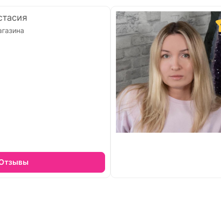
стасия
агазина
Отзывы