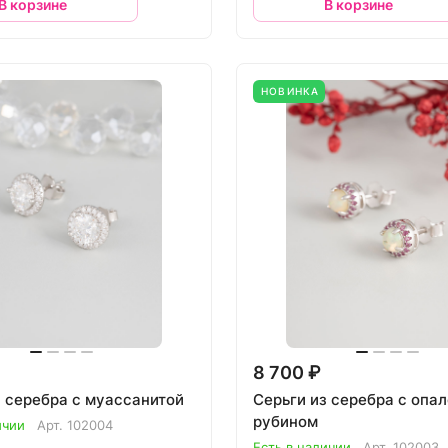
В корзине
В корзине
НОВИНКА
8 700 ₽
з серебра с муассанитой
Серьги из серебра с опал
рубином
ичии
Арт.
102004
Есть в наличии
Арт.
102003