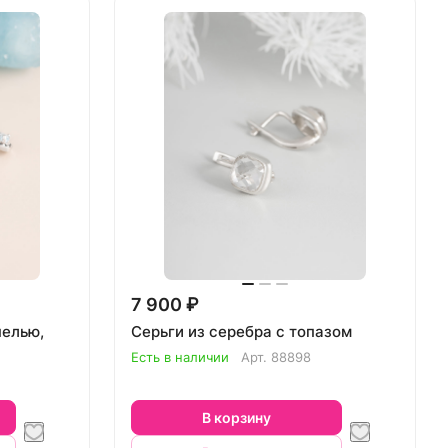
7 900 ₽
нелью,
Серьги из серебра с топазом
Есть в наличии
Арт.
88898
В корзину