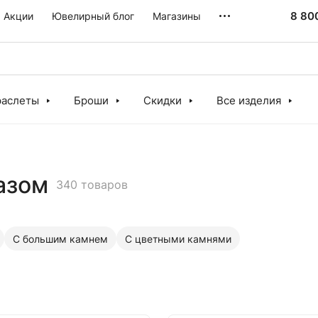
8 80
Акции
Ювелирный блог
Магазины
раслеты
Броши
Скидки
Все изделия
азом
340 товаров
С большим камнем
С цветными камнями