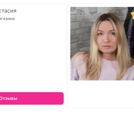
стасия
агазина
Отзывы