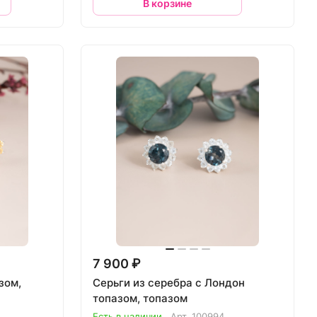
В корзине
7 900 ₽
зом,
Серьги из серебра с Лондон
топазом, топазом
Есть в наличии
Арт.
100994