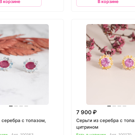
В корзине
В корзине
7 900 ₽
 серебра с топазом,
Серьги из серебра с топа
цитрином
ичии
Арт.
100163
Есть в наличии
Арт.
100170