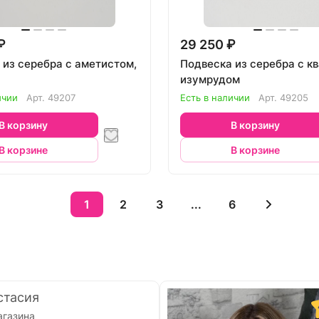
₽
29 250 ₽
 из серебра с аметистом,
Подвеска из серебра с к
изумрудом
ичии
Арт.
49207
Есть в наличии
Арт.
49205
В корзину
В корзину
В корзине
В корзине
1
2
3
...
6
стасия
агазина