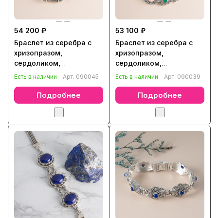
54 200 ₽
53 100 ₽
Браслет из серебра с
Браслет из серебра с
хризопразом,
хризопразом,
сердоликом,
сердоликом,
марказитом, бирюзой,
марказитом, бирюзой,
Есть в наличии
Арт.
090045
Есть в наличии
Арт.
090039
лазуритом, ониксом,
лазуритом, ониксом,
перламутром
перламутром
Подробнее
Подробнее