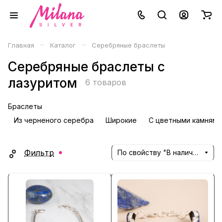
–
–
Главная
Каталог
Серебряные браслеты
Серебряные браслеты с
лазуритом
6 товаров
Браслеты
Из черненого серебра
Широкие
С цветными камнями
Фильтр
По свойству "В наличии" (убывание)