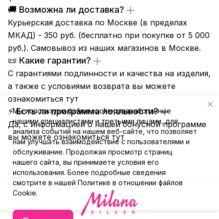
🚚 Возможна ли доставка?
Курьерская доставка по Москве (в пределах
МКАД) - 350 руб. (бесплатно при покупке от 5 000
руб.). Самовывоз из
наших магазинов
в Москве.
📜 Какие гарантии?
С гарантиями подлинности и качества на изделия,
а также с условиями возврата вы можете
ознакомиться
тут
⚡ Есть ли программа лояльности?
Мы используем файлы cookie, разработанные
нашими специалистами и третьими лицами, для
Да, с информацией о нашей бонусной программе
анализа событий на нашем веб-сайте, что позволяет
вы можете ознакомиться
тут
нам улучшать взаимодействие с пользователями и
обслуживание. Продолжая просмотр страниц
нашего сайта, вы принимаете условия его
использования. Более подробные сведения
смотрите в нашей
Политике в отношении файлов
Cookie
.