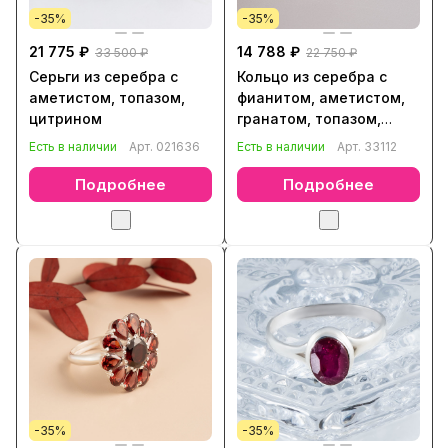
-35%
-35%
21 775 ₽
14 788 ₽
33 500 ₽
22 750 ₽
Серьги из серебра с
Кольцо из серебра с
аметистом, топазом,
фианитом, аметистом,
цитрином
гранатом, топазом,
хризолитом, цитрином
Есть в наличии
Арт.
021636
Есть в наличии
Арт.
33112
Подробнее
Подробнее
-35%
-35%