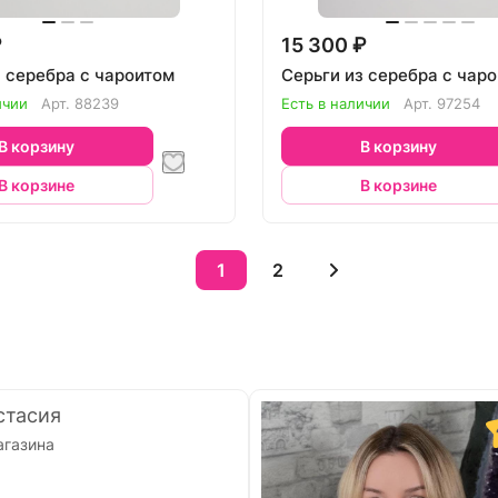
₽
15 300 ₽
з серебра с чароитом
Серьги из серебра с чар
ичии
Арт.
88239
Есть в наличии
Арт.
97254
В корзину
В корзину
В корзине
В корзине
1
2
стасия
агазина