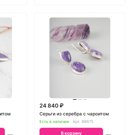
24 840 ₽
оитом
Серьги из серебра с чароитом
Есть в наличии
Арт.
88675
В корзину