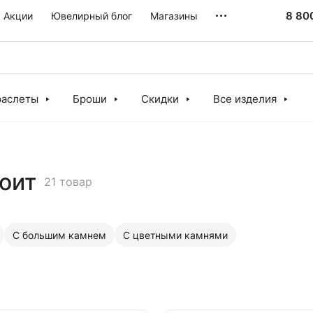
8 80
Акции
Ювелирный блог
Магазины
раслеты
Броши
Скидки
Все изделия
оит
21 товар
С большим камнем
С цветными камнями