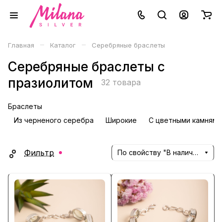
–
–
Главная
Каталог
Серебряные браслеты
Серебряные браслеты с
празиолитом
32 товара
Браслеты
Из черненого серебра
Широкие
С цветными камнями
Фильтр
По свойству "В наличии" (убывание)