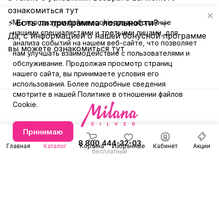
ознакомиться
тут
⚡ Есть ли программа лояльности?
Мы используем файлы cookie, разработанные
нашими специалистами и третьими лицами, для
Да, с информацией о нашей бонусной программе
анализа событий на нашем веб-сайте, что позволяет
вы можете ознакомиться
тут
нам улучшать взаимодействие с пользователями и
обслуживание. Продолжая просмотр страниц
нашего сайта, вы принимаете условия его
использования. Более подробные сведения
смотрите в нашей
Политике в отношении файлов
Cookie
.
Принимаю
8 800 444-32-03
Главная
Каталог
Корзина
Избранные
Кабинет
Акции
бесплатный
+7 (991) 579-31-78
Заказать звонок