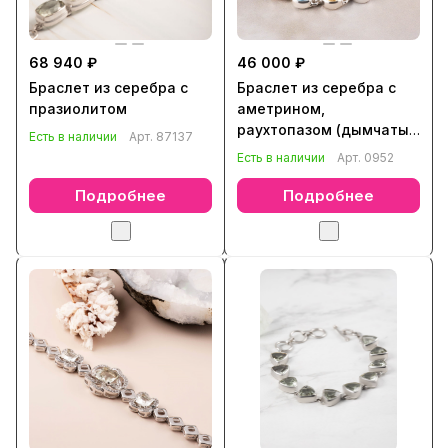
68 940 ₽
46 000 ₽
Браслет из серебра с
Браслет из серебра с
празиолитом
аметрином,
раухтопазом (дымчатый
Есть в наличии
Арт.
87137
кварц), аметистом,
Есть в наличии
Арт.
0952
топазом, кварцем,
празиолитом
Подробнее
Подробнее