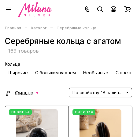
–
–
Главная
Каталог
Серебряные кольца
Серебряные кольца с агатом
169 товаров
Кольца
Широкие
С большим камнем
Необычные
С цветны
Фильтр
По свойству "В наличии" (убывание)
НОВИНКА
НОВИНКА