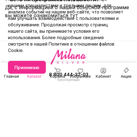
нашими специалистами и третьими лицами, для
Да, с информацией о нашей бонусной программе
анализа событий на нашем веб-сайте, что позволяет
вы можете ознакомиться
тут
нам улучшать взаимодействие с пользователями и
обслуживание. Продолжая просмотр страниц
нашего сайта, вы принимаете условия его
использования. Более подробные сведения
смотрите в нашей
Политике в отношении файлов
Cookie
.
Принимаю
8 800 444-32-03
Главная
Каталог
Корзина
Избранные
Кабинет
Акции
бесплатный
+7 (991) 579-31-78
Заказать звонок
E-mail
Режим работы
info@milanasilver.ru
с 10:00 до 21:00