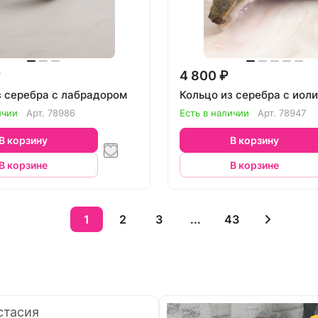
₽
4 800 ₽
з серебра с лабрадором
Кольцо из серебра с иол
ичии
Арт.
78986
Есть в наличии
Арт.
78947
В корзину
В корзину
В корзине
В корзине
1
2
3
...
43
стасия