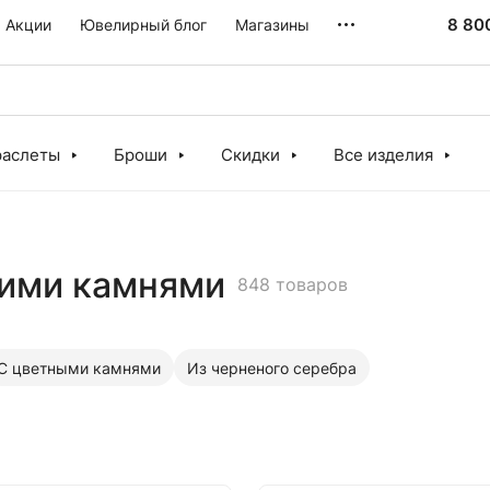
8 80
Акции
Ювелирный блог
Магазины
раслеты
Броши
Скидки
Все изделия
ними камнями
848 товаров
С цветными камнями
Из черненого серебра