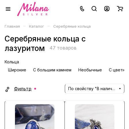
–
–
Главная
Каталог
Серебряные кольца
Серебряные кольца с
лазуритом
47 товаров
Кольца
Широкие
С большим камнем
Необычные
С цветны
Фильтр
По свойству "В наличии" (убывание)