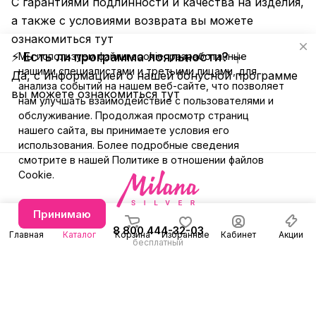
С гарантиями подлинности и качества на изделия,
а также с условиями возврата вы можете
ознакомиться
тут
⚡ Есть ли программа лояльности?
Мы используем файлы cookie, разработанные
нашими специалистами и третьими лицами, для
Да, с информацией о нашей бонусной программе
анализа событий на нашем веб-сайте, что позволяет
вы можете ознакомиться
тут
нам улучшать взаимодействие с пользователями и
обслуживание. Продолжая просмотр страниц
нашего сайта, вы принимаете условия его
использования. Более подробные сведения
смотрите в нашей
Политике в отношении файлов
Cookie
.
Принимаю
8 800 444-32-03
Главная
Каталог
Корзина
Избранные
Кабинет
Акции
бесплатный
+7 (991) 579-31-78
Заказать звонок