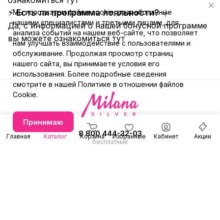
⚡ Есть ли программа лояльности?
Мы используем файлы cookie, разработанные
нашими специалистами и третьими лицами, для
Да, с информацией о нашей бонусной программе
анализа событий на нашем веб-сайте, что позволяет
вы можете ознакомиться
тут
нам улучшать взаимодействие с пользователями и
обслуживание. Продолжая просмотр страниц
нашего сайта, вы принимаете условия его
использования. Более подробные сведения
смотрите в нашей
Политике в отношении файлов
Cookie
.
Принимаю
8 800 444-32-03
Главная
Каталог
Корзина
Избранные
Кабинет
Акции
бесплатный
+7 (991) 579-31-78
Заказать звонок
E-mail
Режим работы
info@milanasilver.ru
с 10:00 до 21:00