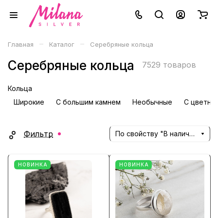
–
–
Главная
Каталог
Серебряные кольца
Серебряные кольца
7529 товаров
Кольца
Широкие
С большим камнем
Необычные
С цветны
Фильтр
По свойству "В наличии" (убывание)
НОВИНКА
НОВИНКА