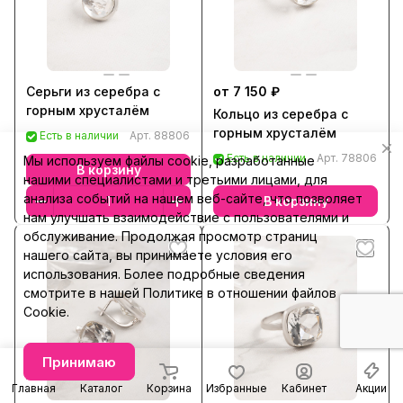
Серьги из серебра с
от 7 150 ₽
горным хрусталём
Кольцо из серебра с
горным хрусталём
Есть в наличии
Арт.
88806
Есть в наличии
Арт.
78806
Мы используем файлы cookie, разработанные
В корзину
нашими специалистами и третьими лицами, для
анализа событий на нашем веб-сайте, что позволяет
В корзину
нам улучшать взаимодействие с пользователями и
обслуживание. Продолжая просмотр страниц
нашего сайта, вы принимаете условия его
использования. Более подробные сведения
смотрите в нашей
Политике в отношении файлов
Cookie
.
Принимаю
Главная
Каталог
Корзина
Избранные
Кабинет
Акции