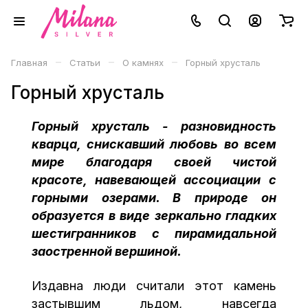
–
–
–
Главная
Статьи
О камнях
Горный хрусталь
Горный хрусталь
Горный хрусталь - разновидность
кварца, снискавший любовь во всем
мире благодаря своей чистой
красоте, навевающей ассоциации с
горными озерами. В природе он
образуется в виде зеркально гладких
шестигранников с пирамидальной
заостренной вершиной.
Издавна люди считали этот камень
застывшим льдом, навсегда