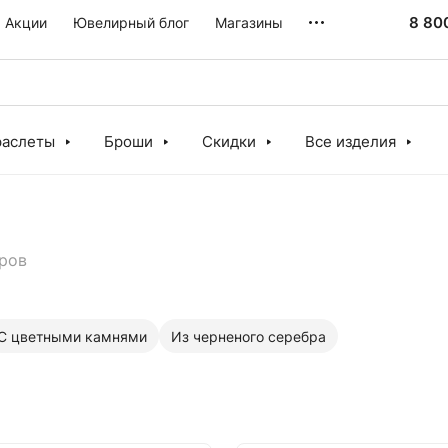
8 80
Акции
Ювелирный блог
Магазины
раслеты
Броши
Скидки
Все изделия
ров
С цветными камнями
Из черненого серебра