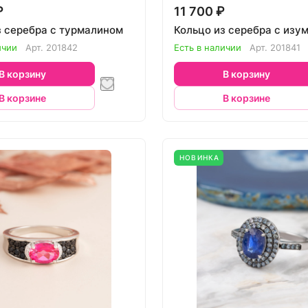
₽
11 700 ₽
з серебра с турмалином
Кольцо из серебра с изу
ичии
Арт.
201842
Есть в наличии
Арт.
201841
В корзину
В корзину
В корзине
В корзине
НОВИНКА