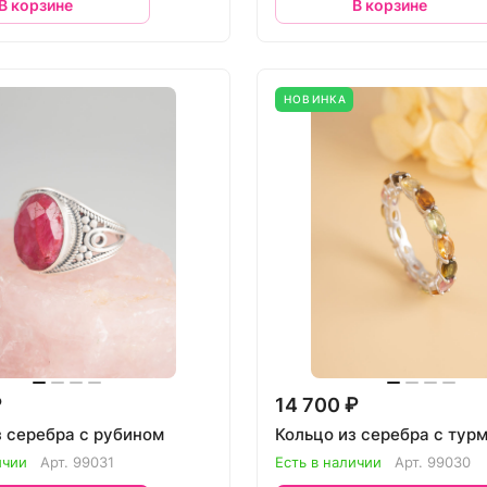
В корзине
В корзине
НОВИНКА
₽
14 700 ₽
з серебра с рубином
Кольцо из серебра с тур
ичии
Арт.
99031
Есть в наличии
Арт.
99030