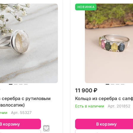
НОВИНКА
₽
11 900 ₽
з серебра с рутиловым
Кольцо из серебра с сап
(волосатик)
Есть в наличии
Арт.
201852
ичии
Арт.
55327
В корзину
В корзину