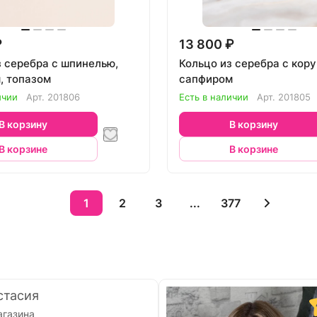
₽
13 800 ₽
з серебра с шпинелью,
Кольцо из серебра с кор
, топазом
сапфиром
ичии
Арт.
201806
Есть в наличии
Арт.
201805
В корзину
В корзину
В корзине
В корзине
1
2
3
...
377
стасия
агазина