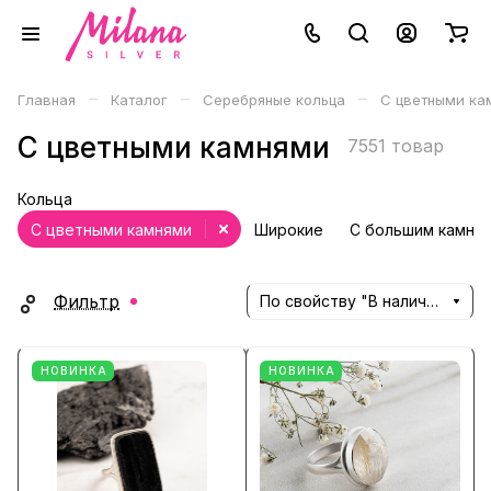
–
–
–
Главная
Каталог
Серебряные кольца
С цветными ка
С цветными камнями
7551 товар
Кольца
С цветными камнями
Широкие
С большим камне
Фильтр
По свойству "В наличии" (убывание)
НОВИНКА
НОВИНКА