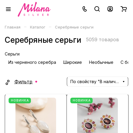
–
–
Главная
Каталог
Серебряные серьги
Серебряные серьги
5059 товаров
Серьги
Из черненого серебра
Широкие
Необычные
С бол
Фильтр
По свойству "В наличии" (убывание)
НОВИНКА
НОВИНКА