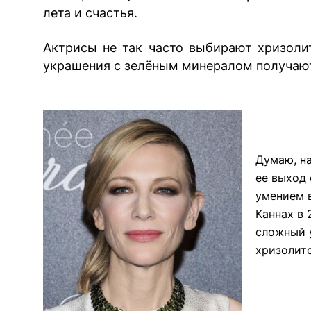
лета и счастья.
Актрисы не так часто выбирают хризолит
украшения с зелёным минералом получают
Думаю, на
ее выход
умением в
Каннах в 
сложный у
хризолито