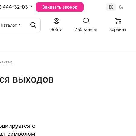
0 444-32-03
Заказать звонок
Каталог
Войти
Избранное
Корзина
литах.
ся выходов
оциируется с
тал символом