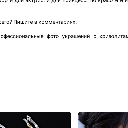
ор и для актрис, и для принцесс. По красоте и я
сего? Пишите в комментариях.
офессиональные фото украшений с хризолитам
.