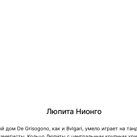
Люпита Нионго
 дом De Grisogono, как и Bvlgari, умело играет на тан
-аметисты. Кольцо Люпиты с центральным крупным хри