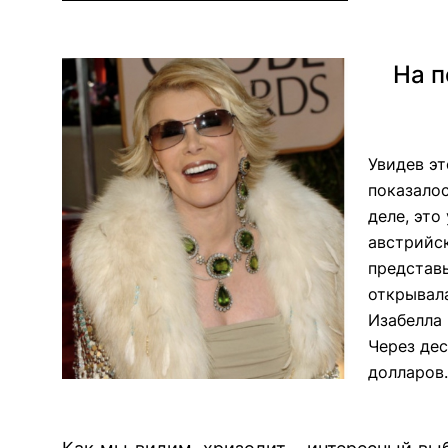
На п
Увидев эт
показалос
деле, это
австрийс
представь
открывала
Изабелла 
Через дес
долларов.