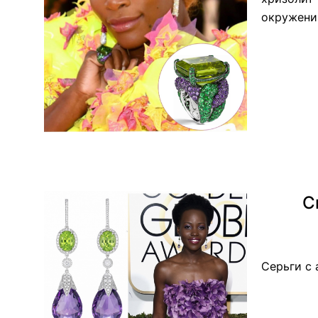
окружени
С
Серьги с