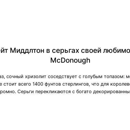
йт Миддлтон в серьгах своей любимой
McDonough
аз, сочный хризолит соседствует с голубым топазом: м
 стоит всего 1400 фунтов стерлингов, что для короле
кромно. Серьги перекликаются с богато декорированн