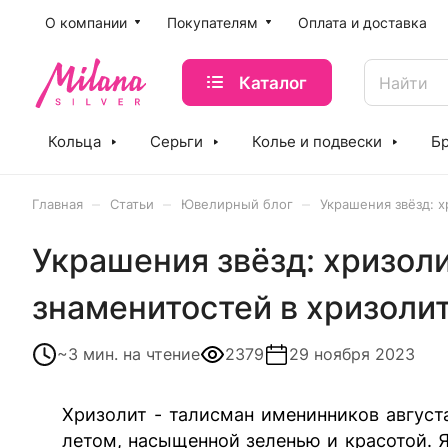
O компании
Покупателям
Оплата и доставка
Каталог
Кольца
Серьги
Колье и подвески
Б
–
–
–
Главная
Статьи
Ювелирный блог
Украшения звёзд: 
Украшения звёзд: хризол
знаменитостей в хризолит
~3 мин.
на чтение
2379
29 ноября 2023
Хризолит - талисман именинников августа
летом, насыщенной зеленью и красотой. Я