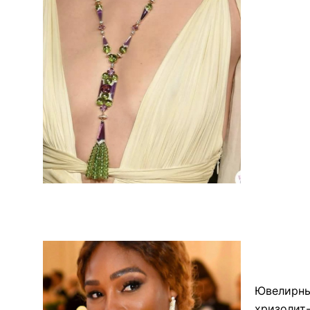
Ювелирный
хризолит