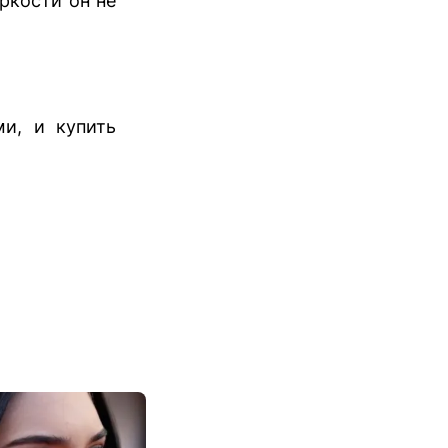
ркости он не
и, и купить