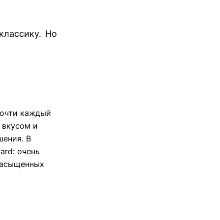
классику. Но
Почти каждый
 вкусом и
шения. В
ard: очень
 насыщенных