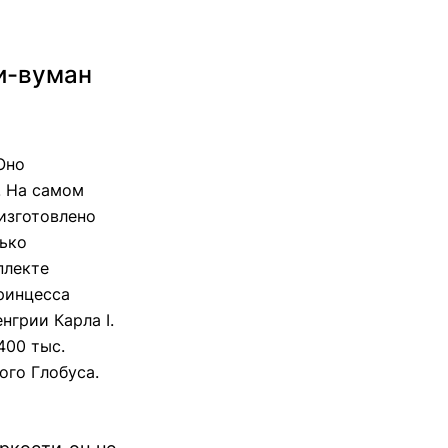
и-вуман
Оно
! На самом
 изготовлено
лько
плекте
ринцесса
грии Карла I.
400 тыс.
ого Глобуса.