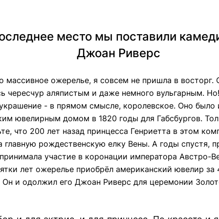
оследнее место мы поставили камед
Джоан Риверс
о массивное ожерелье, я совсем не пришла в восторг. 
ь чересчур аляпистым и даже немного вульгарным. Но
 украшение - в прямом смысле, королевское. Оно было
ким ювелирным домом в 1820 годы для Габсбургов. То
те, что 200 лет назад принцесса Генриетта в этом ком
 главную рождественскую елку Вены. А годы спустя, п
принимала участие в коронации императора Австро-Вен
ятки лет ожерелье приобрёл американский ювелир за 
 Он и одолжил его Джоан Риверс для церемонии Золот