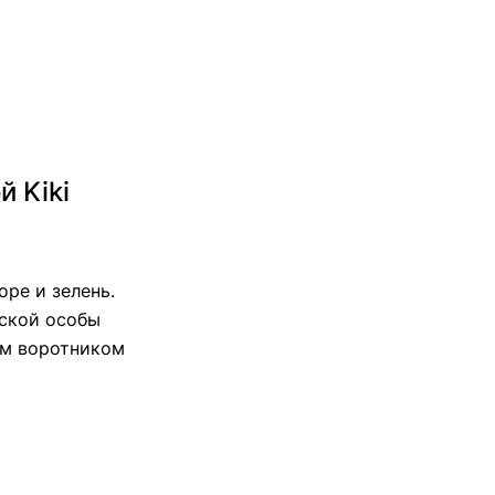
 Kiki
оре и зелень.
вской особы
ым воротником