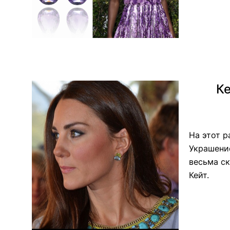
Ке
На этот р
Украшение
весьма с
Кейт.