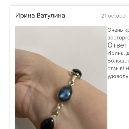
Ирина Ватулина
21 october
Очень к
восторг
Ответ
Ирина, 
Большое
отзыв! 
удоволь