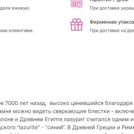
идели вживую.
При доставке украш
Фирменная упаков
ыми клиентами.
При доставке на до
ее 7000 лет назад, высоко ценившийся благодар
камня можно видеть сверкающие блестки - включ
илоне и Древнем Египте лазурит считался одним 
идского “lazurite“ - “синий“. В Древней Греции и 