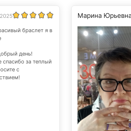
Марина Юрьевн
 2025
расивый браслет я в
е
добрый день!
 спасибо за теплый
Носите с
ствием!