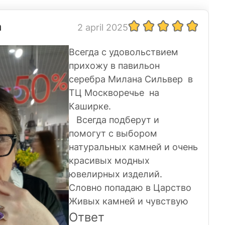
а
2 april 2025
Всегда с удовольствием
прихожу в павильон
серебра Милана Сильвер в
ТЦ Москворечье на
Каширке.
Всегда подберут и
помогут с выбором
натуральных камней и очень
красивых модных
ювелирных изделий.
Словно попадаю в Царство
Живых камней и чувствую
себя в этих украшениях
Ответ