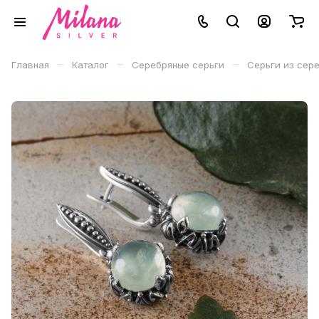
–
–
–
Главная
Каталог
Серебряные серьги
Серьги из сер