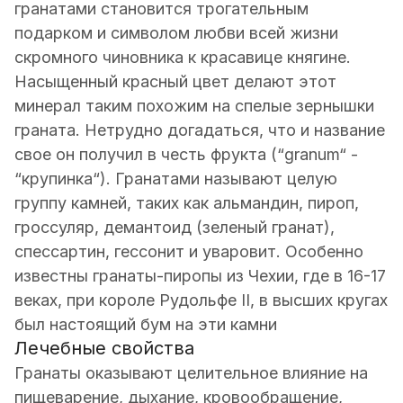
гранатами становится трогательным
подарком и символом любви всей жизни
скромного чиновника к красавице княгине.
Насыщенный красный цвет делают этот
минерал таким похожим на спелые зернышки
граната. Нетрудно догадаться, что и название
свое он получил в честь фрукта (“granum“ -
“крупинка“). Гранатами называют целую
группу камней, таких как альмандин, пироп,
гроссуляр, демантоид (зеленый гранат),
спессартин, гессонит и уваровит. Особенно
известны гранаты-пиропы из Чехии, где в 16-17
веках, при короле Рудольфе II, в высших кругах
был настоящий бум на эти камни
Лечебные свойства
Гранаты оказывают целительное влияние на
пищеварение, дыхание, кровообращение,