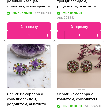
розовым кварцем,
хромдиопсидом,
гранатом, аквамарином
родолитом, аметистом,
гранатом, цитрином
Есть в наличии
Арт.
86788
Есть в наличии
Арт.
002332
В корзину
В корзину
Серьги из серебра с
Серьги из серебра с
хромдиопсидом,
гранатом, хризолитом
родолитом, аметистом,
Есть в наличии
Арт.
002211