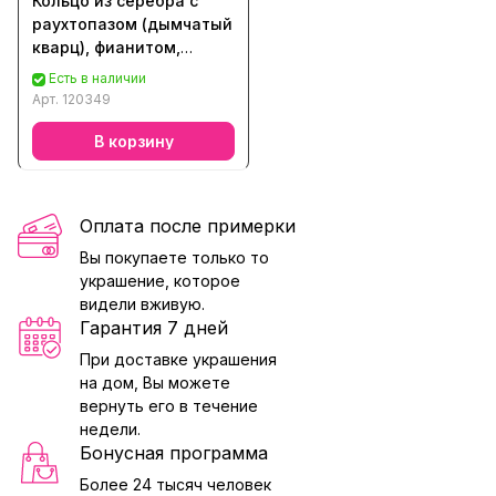
Кольцо из серебра с
раухтопазом (дымчатый
кварц), фианитом,
аметистом, топазом,
Есть в наличии
кварцем, хризолитом,
Арт.
120349
цитрином
В корзину
Оплата после примерки
Вы покупаете только то
украшение, которое
видели вживую.
Гарантия 7 дней
При доставке украшения
на дом, Вы можете
вернуть его в течение
недели.
Бонусная программа
Более 24 тысяч человек