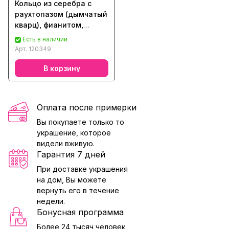
Кольцо из серебра с
раухтопазом (дымчатый
кварц), фианитом,
аметистом, топазом,
Есть в наличии
кварцем, хризолитом,
Арт.
120349
цитрином
В корзину
Оплата после примерки
Вы покупаете только то
украшение, которое
видели вживую.
Гарантия 7 дней
При доставке украшения
на дом, Вы можете
вернуть его в течение
недели.
Бонусная программа
Более 24 тысяч человек