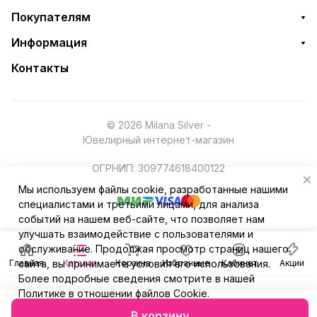
Покупателям
Информация
Контакты
© 2026 Milana Silver -
Ювелирный интернет-магазин
ОГРНИП: 309774618400122
Мы используем файлы cookie, разработанные нашими
специалистами и третьими лицами, для анализа
событий на нашем веб-сайте, что позволяет нам
улучшать взаимодействие с пользователями и
обслуживание. Продолжая просмотр страниц нашего
Главная
сайта, вы принимаете условия его использования.
Каталог
Корзина
Избранные
Кабинет
Акции
Более подробные сведения смотрите в нашей
Политике в отношении файлов Cookie
.
В корзину