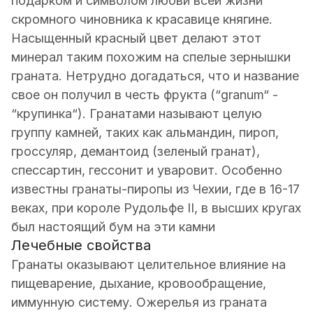
подарком и символом любви всей жизни
скромного чиновника к красавице княгине.
Насыщенный красный цвет делают этот
минерал таким похожим на спелые зернышки
граната. Нетрудно догадаться, что и название
свое он получил в честь фрукта (“granum“ -
“крупинка“). Гранатами называют целую
группу камней, таких как альмандин, пироп,
гроссуляр, демантоид (зеленый гранат),
спессартин, гессонит и уваровит. Особенно
известны гранаты-пиропы из Чехии, где в 16-17
веках, при короле Рудольфе II, в высших кругах
был настоящий бум на эти камни
Лечебные свойства
Гранаты оказывают целительное влияние на
пищеварение, дыхание, кровообращение,
иммунную систему. Ожерелья из граната