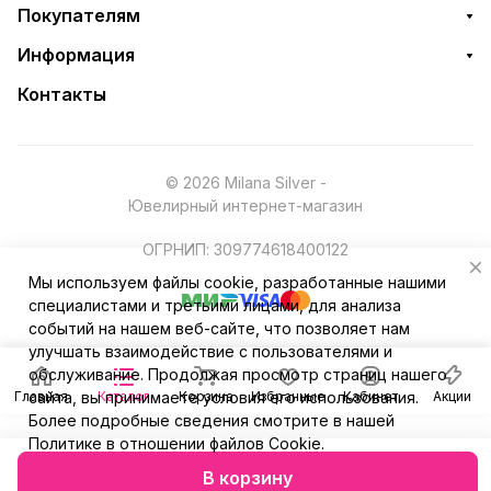
Покупателям
Информация
Контакты
© 2026 Milana Silver -
Ювелирный интернет-магазин
ОГРНИП: 309774618400122
Мы используем файлы cookie, разработанные нашими
специалистами и третьими лицами, для анализа
событий на нашем веб-сайте, что позволяет нам
улучшать взаимодействие с пользователями и
обслуживание. Продолжая просмотр страниц нашего
Главная
сайта, вы принимаете условия его использования.
Каталог
Корзина
Избранные
Кабинет
Акции
Более подробные сведения смотрите в нашей
Политике в отношении файлов Cookie
.
В корзину