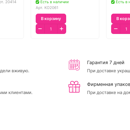
рт.
20414
Есть в наличии
Есть в
Арт.
КО2061
В корзину
В корз
Гарантия 7 дней
идели вживую.
При доставке украш
Фирменная упаков
ыми клиентами.
При доставке на до