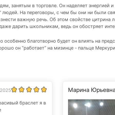
ям, занятым в торговле. Он наделяет энергией 
 людей. На переговоры, с чем бы они ни были св
знести важную речь. Об этом свойстве цитрина л
аже дарить школьникам, ведь он обостряет интел
о особенно благотворно будет он влиять на предс
орошо он “работает“ на мизинце - пальце Меркури
Марина Юрьевн
 2025
расивый браслет я в
е