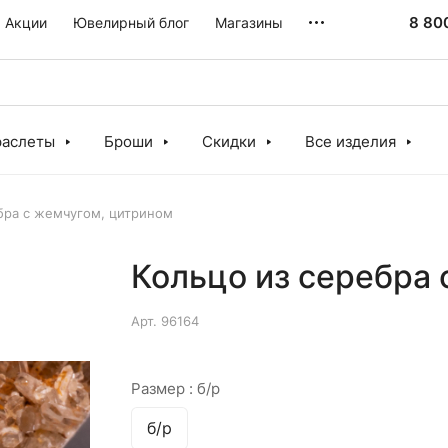
8 80
Акции
Ювелирный блог
Магазины
раслеты
Броши
Скидки
Все изделия
бра с жемчугом, цитрином
Кольцо из серебра 
Арт.
96164
Размер :
б/р
б/р