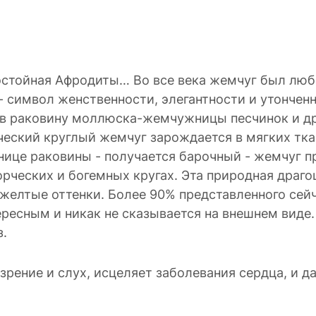
остойная Афродиты… Во все века жемчуг был лю
 символ женственности, элегантности и утонченн
 в раковину моллюска-жемчужницы песчинок и дру
ческий круглый жемчуг зарождается в мягких тк
анице раковины - получается барочный - жемчуг 
рческих и богемных кругах. Эта природная драго
, желтые оттенки. Более 90% представленного се
тересным и никак не сказывается на внешнем виде
з.
 зрение и слух, исцеляет заболевания сердца, и