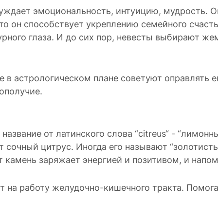
уждает эмоциональность, интуицию, мудрость. О
то он способствует укреплению семейного счаст
урного глаза. И до сих пор, невесты выбирают ж
 в астрологическом плане советуют оправлять ег
ополучие.
название от латинского слова “citreus“ - “лимонн
сочный цитрус. Иногда его называют “золотисты
т камень заряжает энергией и позитивом, и напо
ет на работу желудочно-кишечного тракта. Помога