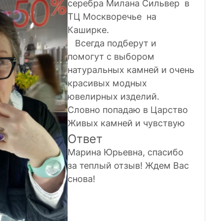
серебра Милана Сильвер в
ТЦ Москворечье на
Каширке.
Всегда подберут и
помогут с выбором
натуральных камней и очень
красивых модных
ювелирных изделий.
Словно попадаю в Царство
Живых камней и чувствую
себя в этих украшениях
Ответ
Хозяйкой Медной горы.
Марина Юрьевна, спасибо
Спасибо Вам за то, что Вы
за теплый отзыв! Ждем Вас
есть и даёте ощущение
снова!
праздника и хорошего
настроения!