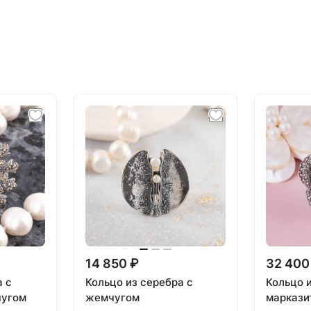
14 850 ₽
32 400
а с
Кольцо из серебра с
Кольцо 
чугом
жемчугом
маркази