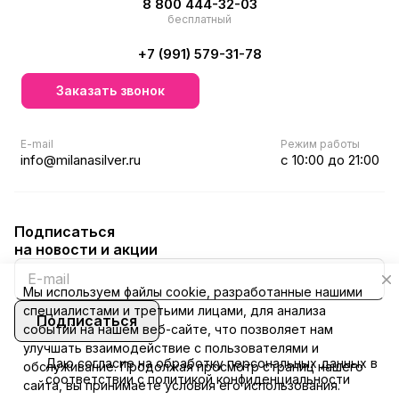
8 800 444-32-03
бесплатный
+7 (991) 579-31-78
Заказать звонок
E-mail
Режим работы
info@milanasilver.ru
с 10:00 до 21:00
Подписаться
на новости и акции
Мы используем файлы cookie, разработанные нашими
специалистами и третьими лицами, для анализа
Подписаться
событий на нашем веб-сайте, что позволяет нам
улучшать взаимодействие с пользователями и
Даю
согласие
на обработку персональных данных в
обслуживание. Продолжая просмотр страниц нашего
соответствии с
политикой конфиденциальности
сайта, вы принимаете условия его использования.