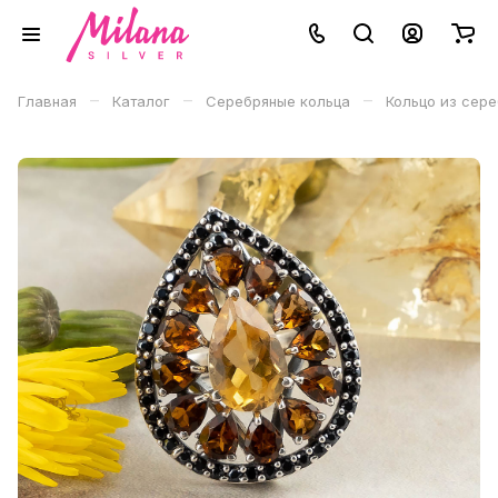
–
–
–
Главная
Каталог
Серебряные кольца
Кольцо из сер