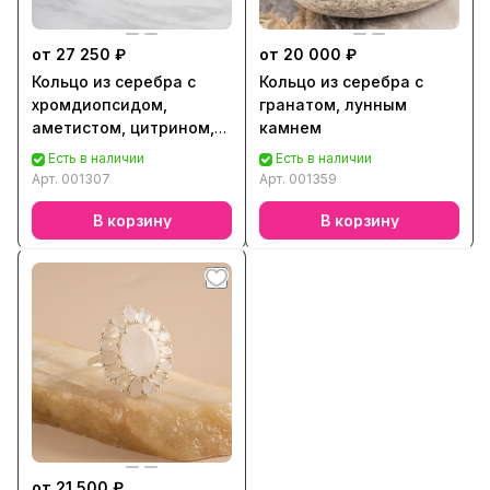
от 27 250 ₽
от 20 000 ₽
Кольцо из серебра с
Кольцо из серебра с
хромдиопсидом,
гранатом, лунным
аметистом, цитрином,
камнем
лунным камнем
Есть в наличии
Есть в наличии
Арт.
001307
Арт.
001359
В корзину
В корзину
от 21 500 ₽