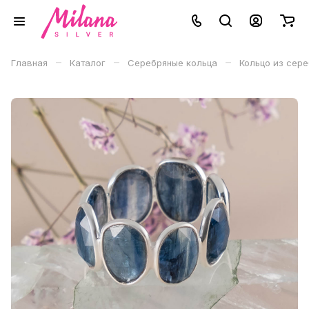
–
–
–
Главная
Каталог
Серебряные кольца
Кольцо из сере