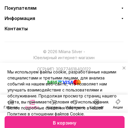
Покупателям
Информация
Контакты
© 2026 Milana Silver -
Ювелирный интернет-магазин
ОГРНИП: 309774618400122
Мы используем файлы cookie, разработанные нашими
специалистами и третьими лицами, для анализа
событий на нашем веб-сайте, что позволяет нам
улучшать взаимодействие с пользователями и
обслуживание. Продолжая просмотр страниц нашего
сайта, вы принимаете условия его использования.
Главная
Каталог
Корзина
Избранные
Кабинет
Акции
Более подробные сведения смотрите в нашей
Политике в отношении файлов Cookie
.
В корзину