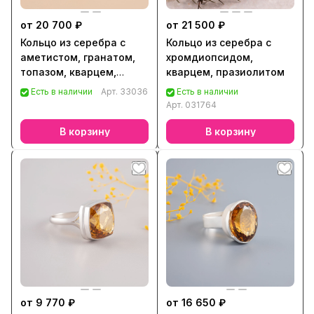
от 20 700 ₽
от 21 500 ₽
Кольцо из серебра с
Кольцо из серебра с
аметистом, гранатом,
хромдиопсидом,
топазом, кварцем,
кварцем, празиолитом
хризолитом, цитрином
Есть в наличии
Арт.
33036
Есть в наличии
Арт.
031764
В корзину
В корзину
от 9 770 ₽
от 16 650 ₽