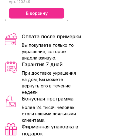
кварцем, хризолитом,
Арт.
120349
цитрином
В корзину
Оплата после примерки
Вы покупаете только то
украшение, которое
видели вживую.
Гарантия 7 дней
При доставке украшения
на дом, Вы можете
вернуть его в течение
недели.
Бонусная программа
Более 24 тысяч человек
стали нашими лояльными
клиентами.
Фирменная упаковка в
подарок