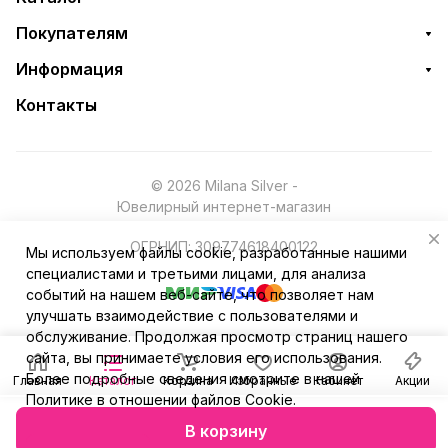
Покупателям
Информация
Контакты
© 2026 Milana Silver -
Ювелирный интернет-магазин
ОГРНИП: 309774618400122
Мы используем файлы cookie, разработанные нашими
специалистами и третьими лицами, для анализа
событий на нашем веб-сайте, что позволяет нам
улучшать взаимодействие с пользователями и
обслуживание. Продолжая просмотр страниц нашего
сайта, вы принимаете условия его использования.
Более подробные сведения смотрите в нашей
Главная
Каталог
Корзина
Избранные
Кабинет
Акции
Политике в отношении файлов Cookie
.
В корзину